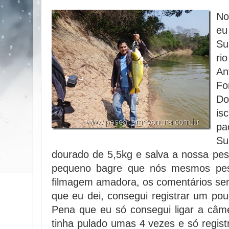
No
eu
Su
ri
An
Fo
Do
i
pa
S
dourado de 5,5kg e salva a nossa pesca
pequeno bagre que nós mesmos pesc
filmagem amadora, os comentários se
que eu dei, consegui registrar um po
Pena que eu só consegui ligar a câm
tinha pulado umas 4 vezes e só registr