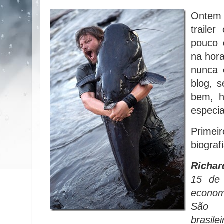
Ontem
traile
pouco d
na hora
nunca 
blog, 
bem, h
especia
Prime
biografi
Richa
15 de 
econom
São 
brasile