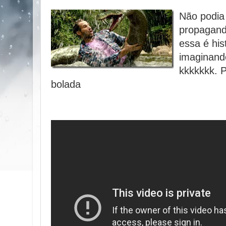
Não podia 
propaganda
essa é his
imaginand
kkkkkkk. 
bolada