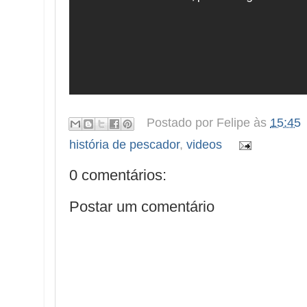
Postado por
Felipe
às
15:45
história de pescador
,
videos
0 comentários:
Postar um comentário