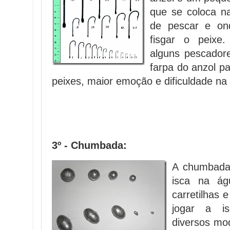
que se coloca n
de pescar e on
fisgar o peixe
alguns pescado
farpa do anzol p
peixes, maior emoção e dificuldade na
3º - Chumbada:
A chumbada 
isca na á
carretilhas 
jogar a i
diversos mo