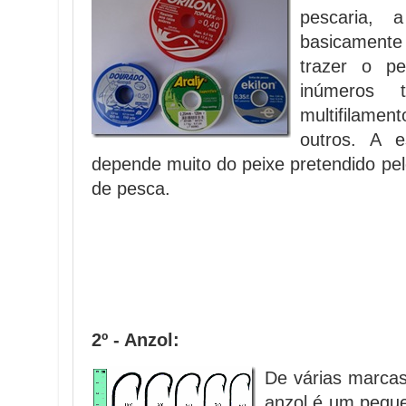
pescaria, 
basicamente
trazer o p
inúmeros 
multifilame
outros. A e
depende muito do peixe pretendido pe
de pesca.
2º - Anzol:
De várias marca
anzol é um peque