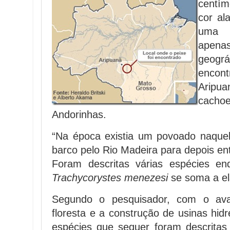
centím
cor al
uma e
ape
geog
encon
Aripua
cacho
Andorinhas.
“Na época existia um povoado naque
barco pelo Rio Madeira para depois ent
Foram descritas várias espécies e
Trachycorystes menezesi
se soma a ela
Segundo o pesquisador, com o av
floresta e a construção de usinas hidr
espécies que sequer foram descritas